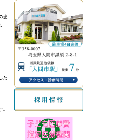
の患
ま
した
す。