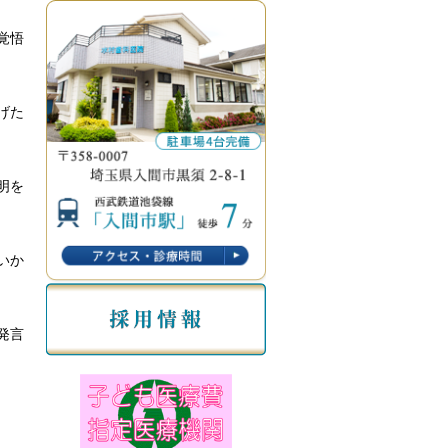
覚悟
げた
明を
いか
発言